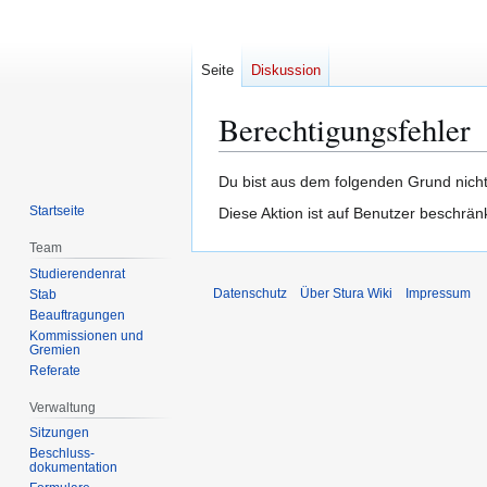
Seite
Diskussion
Berechtigungsfehler
Zur
Zur
Du bist aus dem folgenden Grund nicht
Navigation
Suche
Startseite
Diese Aktion ist auf Benutzer beschrän
springen
springen
Team
Studierendenrat
Datenschutz
Über Stura Wiki
Impressum
Stab
Beauftragungen
Kommissionen und
Gremien
Referate
Verwaltung
Sitzungen
Beschluss-
dokumentation