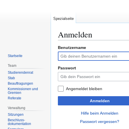
Spezialseite
Anmelden
Benutzername
Zur
Zur
Navigation
Suche
Startseite
springen
springen
Team
Passwort
Studierendenrat
Stab
Beauftragungen
Angemeldet bleiben
Kommissionen und
Gremien
Referate
Anmelden
Verwaltung
Hilfe beim Anmelden
Sitzungen
Beschluss-
Passwort vergessen?
dokumentation