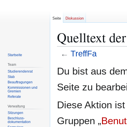
Seite
Diskussion
Quelltext der
←
TreffFa
Startseite
Team
Zur
Zur
Du bist aus dem
Studierendenrat
Navigation
Suche
Stab
springen
springen
Beauftragungen
Seite zu bearbe
Kommissionen und
Gremien
Referate
Diese Aktion ist
Verwaltung
Sitzungen
Gruppen „
Benut
Beschluss-
dokumentation