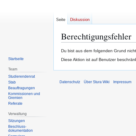
Seite
Diskussion
Berechtigungsfehler
Zur
Zur
Du bist aus dem folgenden Grund nicht
Navigation
Suche
Startseite
Diese Aktion ist auf Benutzer beschrän
springen
springen
Team
Studierendenrat
Datenschutz
Über Stura Wiki
Impressum
Stab
Beauftragungen
Kommissionen und
Gremien
Referate
Verwaltung
Sitzungen
Beschluss-
dokumentation