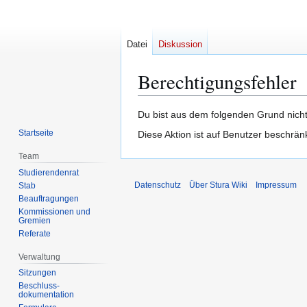
Datei
Diskussion
Berechtigungsfehler
Zur
Zur
Du bist aus dem folgenden Grund nicht
Navigation
Suche
Startseite
Diese Aktion ist auf Benutzer beschrän
springen
springen
Team
Studierendenrat
Datenschutz
Über Stura Wiki
Impressum
Stab
Beauftragungen
Kommissionen und
Gremien
Referate
Verwaltung
Sitzungen
Beschluss-
dokumentation