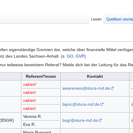
Lesen
Quelltext anze
llen eigenständige Gremien dar, welche über finanzielle Mittel verfüge
etz des Landes Sachsen-Anhalt. (s.
GO
,
GVP
)
nur teilweise besetztem Referat? Melde dich bei der Leitung für das R
Referent*innen
Kontakt
vakant'
awareness@stura-md.de
-
vakant
vakant
bipoc@stura-md.de
vakant
Verena R.
 (BSGR)
bsgr@stura-md.de
Eva R.
Maria Bungard