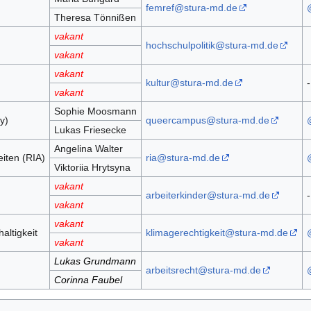
femref@stura-md.de
Theresa Tönnißen
vakant
hochschulpolitik@stura-md.de
vakant
vakant
kultur@stura-md.de
-
vakant
Sophie Moosmann
y)
queercampus@stura-md.de
Lukas Friesecke
Angelina Walter
eiten (RIA)
ria@stura-md.de
Viktoriia Hrytsyna
vakant
arbeiterkinder@stura-md.de
-
vakant
vakant
altigkeit
klimagerechtigkeit@stura-md.de
vakant
Lukas Grundmann
arbeitsrecht@stura-md.de
Corinna Faubel