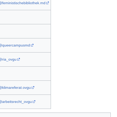
@feministischebibliothek.md
@queercampusmd
@ria_ovgu
@klimareferat.ovgu
@arbeitsrecht_ovgu