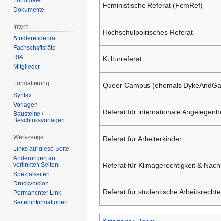
Formulare
Feministische Referat (FemRef)
Dokumente
Intern
Hochschulpolitisches Referat
Studierendenrat
Fachschaftsräte
RIA
Kulturreferat
Mitglieder
Formatierung
Queer Campus (ehemals DykeAndGa
Syntax
Vorlagen
Referat für internationale Angelegenh
Bausteine /
Beschlussvorlagen
Werkzeuge
Referat für Arbeiterkinder
Links auf diese Seite
Änderungen an
verlinkten Seiten
Referat für Klimagerechtigkeit & Nachh
Spezialseiten
Druckversion
Referat für studentische Arbeitsrechte
Permanenter Link
Seiten­­informationen