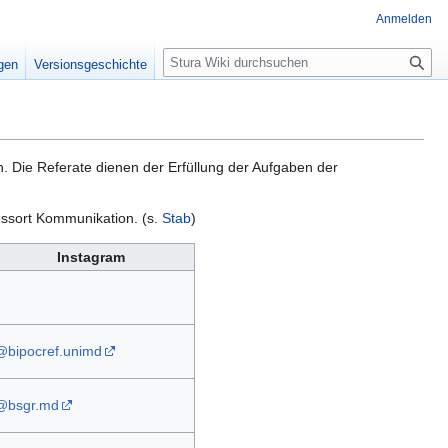
Anmelden
S
igen
Versionsgeschichte
u
c
h
e
n. Die Referate dienen der Erfüllung der Aufgaben der
essort Kommunikation. (s.
Stab
)
Instagram
@bipocref.unimd
@bsgr.md