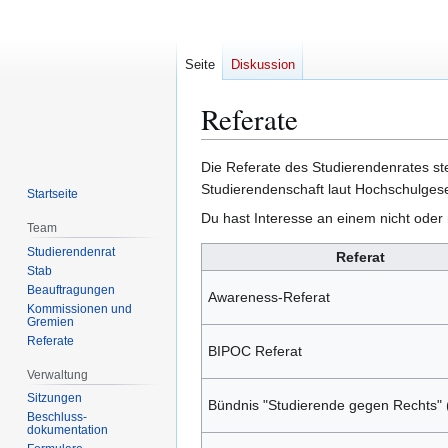
Seite
Diskussion
Referate
Zur
Zur
Die Referate des Studierendenrates ste
Navigation
Suche
Studierendenschaft laut Hochschulges
Startseite
springen
springen
Du hast Interesse an einem nicht oder 
Team
Studierendenrat
Referat
Stab
Beauftragungen
Awareness-Referat
Kommissionen und
Gremien
Referate
BIPOC Referat
Verwaltung
Sitzungen
Bündnis "Studierende gegen Rechts"
Beschluss-
dokumentation