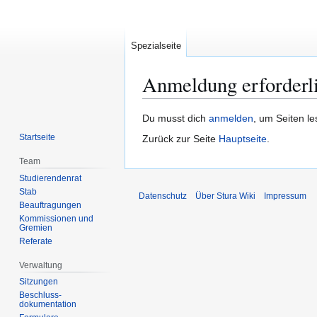
Spezialseite
Anmeldung erforderl
Zur
Zur
Du musst dich
anmelden
, um Seiten l
Navigation
Suche
Startseite
Zurück zur Seite
Hauptseite
.
springen
springen
Team
Studierendenrat
Stab
Datenschutz
Über Stura Wiki
Impressum
Beauftragungen
Kommissionen und
Gremien
Referate
Verwaltung
Sitzungen
Beschluss-
dokumentation