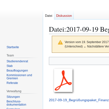
Datei
Diskussion
Datei
:
2017-09-19 Be
Version vom 19. September 2017
(Unterschied) ← Nächstältere Ver
Startseite
Team
Zur
Zur
Studierendenrat
Navigation
Suche
Stab
springen
springen
Beauftragungen
Kommissionen und
Gremien
Referate
Verwaltung
Sitzungen
2017-09-19_Begrüßungspaket_Finanzp
Beschluss-
dokumentation