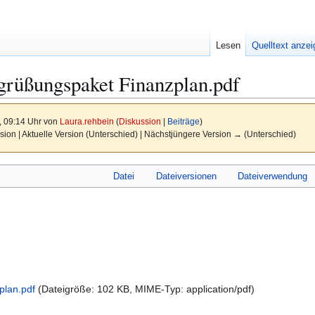
Lesen
Quelltext anze
grüßungspaket Finanzplan.pdf
, 09:14 Uhr von
Laura.rehbein
(
Diskussion
|
Beiträge
)
sion | Aktuelle Version (Unterschied) | Nächstjüngere Version → (Unterschied)
Datei
Dateiversionen
Dateiverwendung
lan.pdf
(Dateigröße: 102 KB, MIME-Typ:
application/pdf
)