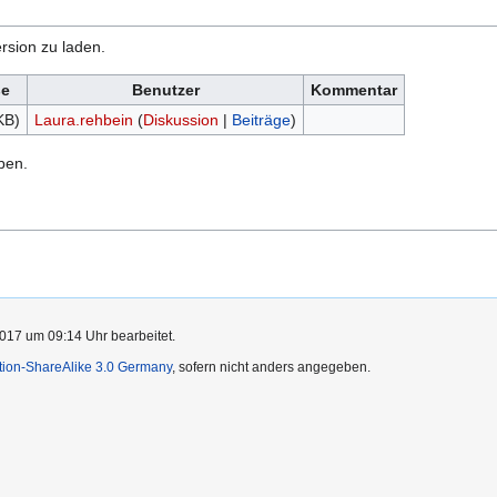
rsion zu laden.
e
Benutzer
Kommentar
KB)
Laura.rehbein
(
Diskussion
|
Beiträge
)
ben.
017 um 09:14 Uhr bearbeitet.
ution-ShareAlike 3.0 Germany
, sofern nicht anders angegeben.