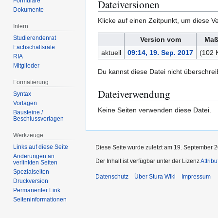
Formulare
Dateiversionen
Dokumente
Klicke auf einen Zeitpunkt, um diese Ve
Intern
Studierendenrat
Version vom
Maß
Fachschaftsräte
aktuell
09:14, 19. Sep. 2017
(102 
RIA
Mitglieder
Du kannst diese Datei nicht überschrei
Formatierung
Dateiverwendung
Syntax
Vorlagen
Keine Seiten verwenden diese Datei.
Bausteine /
Beschlussvorlagen
Werkzeuge
Links auf diese Seite
Diese Seite wurde zuletzt am 19. September 2
Änderungen an
Der Inhalt ist verfügbar unter der Lizenz
Attrib
verlinkten Seiten
Spezialseiten
Datenschutz
Über Stura Wiki
Impressum
Druckversion
Permanenter Link
Seiten­­informationen