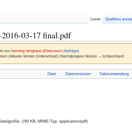
Lesen
Quelltext anze
2016-03-17 final.pdf
Uhr von
Henning Venghaus
(
Diskussion
|
Beiträge
)
sion | Aktuelle Version (Unterschied) | Nächstjüngere Version → (Unterschied)
Datei
Dateiversionen
Dateiverwendung
Dateigröße: 190 KB, MIME-Typ:
application/pdf
)