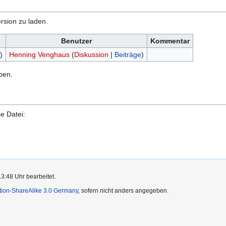
rsion zu laden.
Benutzer
Kommentar
)
Henning Venghaus
(
Diskussion
|
Beiträge
)
ben.
e Datei:
13:48 Uhr bearbeitet.
ution-ShareAlike 3.0 Germany
, sofern nicht anders angegeben.