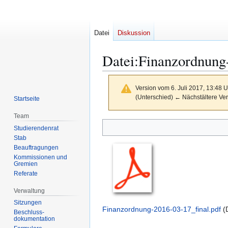
Datei
Diskussion
Datei
:
Finanzordnung-
Version vom 6. Juli 2017, 13:48 
(Unterschied) ← Nächstältere Ver
Startseite
Team
Zur
Zur
Studierendenrat
Navigation
Suche
Stab
springen
springen
Beauftragungen
Kommissionen und
Gremien
Referate
Verwaltung
Sitzungen
Finanzordnung-2016-03-17_final.pdf
(
Beschluss-
dokumentation