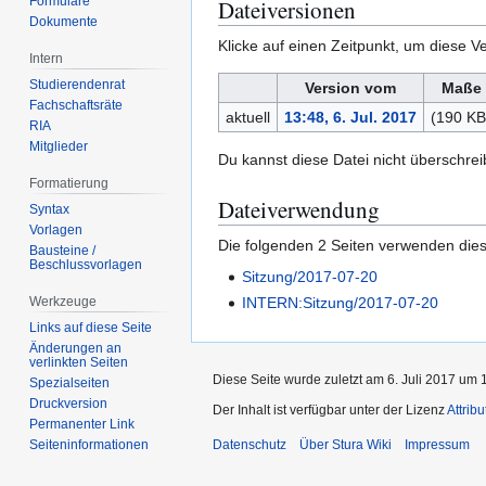
Formulare
Dateiversionen
Dokumente
Klicke auf einen Zeitpunkt, um diese Ve
Intern
Studierendenrat
Version vom
Maße
Fachschaftsräte
aktuell
13:48, 6. Jul. 2017
(190 KB
RIA
Mitglieder
Du kannst diese Datei nicht überschrei
Formatierung
Dateiverwendung
Syntax
Vorlagen
Die folgenden 2 Seiten verwenden dies
Bausteine /
Beschlussvorlagen
Sitzung/2017-07-20
INTERN:Sitzung/2017-07-20
Werkzeuge
Links auf diese Seite
Änderungen an
verlinkten Seiten
Diese Seite wurde zuletzt am 6. Juli 2017 um 
Spezialseiten
Druckversion
Der Inhalt ist verfügbar unter der Lizenz
Attrib
Permanenter Link
Seiten­­informationen
Datenschutz
Über Stura Wiki
Impressum