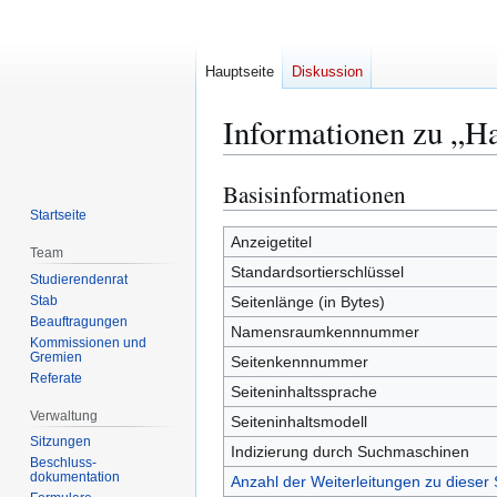
Hauptseite
Diskussion
Informationen zu „Ha
Basisinformationen
Zur
Zur
Navigation
Suche
Startseite
springen
springen
Anzeigetitel
Team
Standardsortierschlüssel
Studierendenrat
Stab
Seitenlänge (in Bytes)
Beauftragungen
Namensraumkennnummer
Kommissionen und
Gremien
Seitenkennnummer
Referate
Seiteninhaltssprache
Verwaltung
Seiteninhaltsmodell
Sitzungen
Indizierung durch Suchmaschinen
Beschluss-
dokumentation
Anzahl der Weiterleitungen zu dieser 