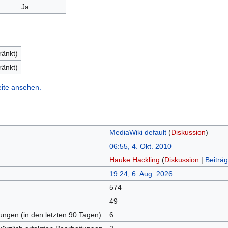
Ja
ränkt)
ränkt)
eite ansehen.
MediaWiki default
(
Diskussion
)
06:55, 4. Okt. 2010
Hauke.Hackling
(
Diskussion
|
Beiträ
19:24, 6. Aug. 2026
574
n
49
tungen (in den letzten 90 Tagen)
6