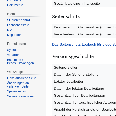
Formulare
Gezählt als eine Inhaltsseite
Dokumente
Intern
Seitenschutz
Studierendenrat
Fachschaftsräte
Bearbeiten
Alle Benutzer (unbesch
RIA
Verschieben
Alle Benutzer (unbesch
Mitglieder
Formatierung
Das Seitenschutz-Logbuch für diese S
Syntax
Versionsgeschichte
Vorlagen
Bausteine /
Beschlussvorlagen
Seitenersteller
Werkzeuge
Datum der Seitenerstellung
Links auf diese Seite
Letzter Bearbeiter
Änderungen an
verlinkten Seiten
Datum der letzten Bearbeitung
Spezialseiten
Gesamtzahl der Bearbeitungen
Seiten­­informationen
Gesamtzahl unterschiedlicher Autore
Anzahl der kürzlich erfolgten Bearbei