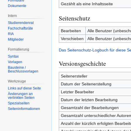
Formulare
Gezählt als eine Inhaltsseite
Dokumente
Intern
Seitenschutz
Studierendenrat
Fachschaftsräte
Bearbeiten
Alle Benutzer (unbesch
RIA
Verschieben
Alle Benutzer (unbesch
Mitglieder
Formatierung
Das Seitenschutz-Logbuch für diese S
Syntax
Versionsgeschichte
Vorlagen
Bausteine /
Beschlussvorlagen
Seitenersteller
Werkzeuge
Datum der Seitenerstellung
Links auf diese Seite
Letzter Bearbeiter
Änderungen an
verlinkten Seiten
Datum der letzten Bearbeitung
Spezialseiten
Gesamtzahl der Bearbeitungen
Seiten­­informationen
Gesamtzahl unterschiedlicher Autore
Anzahl der kürzlich erfolgten Bearbei