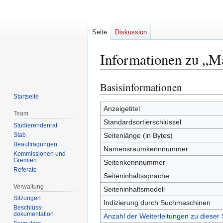
Seite
Diskussion
Informationen zu „M
Basisinformationen
Zur
Zur
Navigation
Suche
Startseite
springen
springen
Anzeigetitel
Team
Standardsortierschlüssel
Studierendenrat
Stab
Seitenlänge (in Bytes)
Beauftragungen
Namensraumkennnummer
Kommissionen und
Gremien
Seitenkennnummer
Referate
Seiteninhaltssprache
Verwaltung
Seiteninhaltsmodell
Sitzungen
Indizierung durch Suchmaschinen
Beschluss-
dokumentation
Anzahl der Weiterleitungen zu dieser 