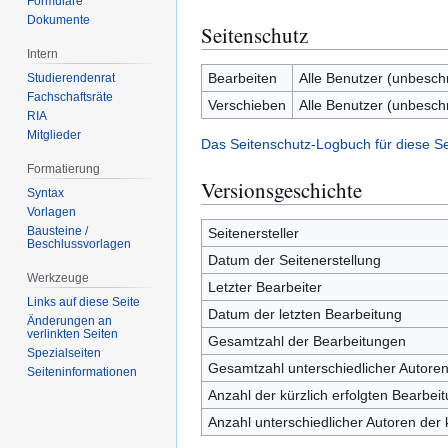
Formulare
Dokumente
Seitenschutz
Intern
Bearbeiten
Alle Benutzer (unbesch
Studierendenrat
Fachschaftsräte
Verschieben
Alle Benutzer (unbesch
RIA
Mitglieder
Das Seitenschutz-Logbuch für diese S
Formatierung
Versionsgeschichte
Syntax
Vorlagen
Bausteine /
Seitenersteller
Beschlussvorlagen
Datum der Seitenerstellung
Werkzeuge
Letzter Bearbeiter
Links auf diese Seite
Datum der letzten Bearbeitung
Änderungen an
verlinkten Seiten
Gesamtzahl der Bearbeitungen
Spezialseiten
Gesamtzahl unterschiedlicher Autore
Seiten­­informationen
Anzahl der kürzlich erfolgten Bearbei
Anzahl unterschiedlicher Autoren der 