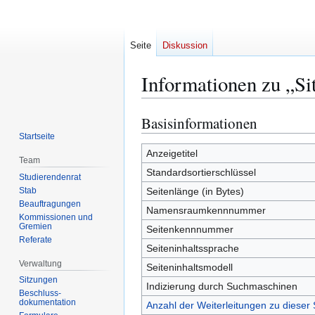
Seite
Diskussion
Informationen zu „S
Basisinformationen
Zur
Zur
Navigation
Suche
Startseite
springen
springen
Anzeigetitel
Team
Standardsortierschlüssel
Studierendenrat
Stab
Seitenlänge (in Bytes)
Beauftragungen
Namensraumkennnummer
Kommissionen und
Gremien
Seitenkennnummer
Referate
Seiteninhaltssprache
Verwaltung
Seiteninhaltsmodell
Sitzungen
Indizierung durch Suchmaschinen
Beschluss-
dokumentation
Anzahl der Weiterleitungen zu dieser 