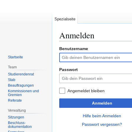
Spezialseite
Anmelden
Benutzername
Zur
Zur
Navigation
Suche
Startseite
springen
springen
Team
Passwort
Studierendenrat
Stab
Beauftragungen
Angemeldet bleiben
Kommissionen und
Gremien
Referate
Anmelden
Verwaltung
Hilfe beim Anmelden
Sitzungen
Beschluss-
Passwort vergessen?
dokumentation