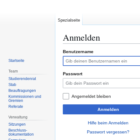
Spezialseite
Anmelden
Benutzername
Zur
Zur
Navigation
Suche
Startseite
springen
springen
Team
Passwort
Studierendenrat
Stab
Beauftragungen
Angemeldet bleiben
Kommissionen und
Gremien
Referate
Anmelden
Verwaltung
Hilfe beim Anmelden
Sitzungen
Beschluss-
Passwort vergessen?
dokumentation