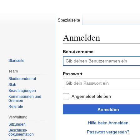
Spezialseite
Anmelden
Benutzername
Zur
Zur
Navigation
Suche
Startseite
springen
springen
Team
Passwort
Studierendenrat
Stab
Beauftragungen
Angemeldet bleiben
Kommissionen und
Gremien
Referate
Anmelden
Verwaltung
Hilfe beim Anmelden
Sitzungen
Beschluss-
Passwort vergessen?
dokumentation