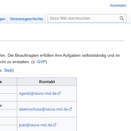
Anmelden
S
igen
Versionsgeschichte
u
c
h
e
fen. Die Beauftragten erfüllen ihre Aufgaben selbstständig und im
cht zu erstatten. (s.
GVP
)
(s.
Stab
)
e
Kontakt
sgesb@stura-md.de
ie
datenschutz@stura-md.de
psb@stura-md.de