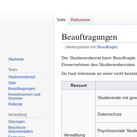
Seite
Diskussion
Beauftragungen
(Weitergeleitet von
Beauftragte
)
Zur
Zur
Der Studierendenrat kann Beauftragte f
Startseite
Navigation
Suche
Einvernehmen des Studierendenrates. Sie
Team
springen
springen
Du hast Interesse an einer nicht beset
Studierendenrat
Stab
Ressort
Beauftragungen
Kommissionen und
Studierende mit ge
Gremien
Referate
Datenschutz
Verwaltung
Sitzungen
Beschluss-
Psychosoziale Stud
dokumentation
Verwaltung