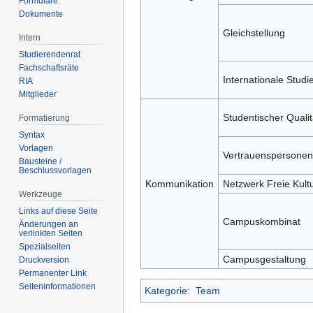
Formulare
Dokumente
Gleichstellung
Intern
Studierendenrat
Fachschaftsräte
Internationale Studi
RIA
Mitglieder
Studentischer Quali
Formatierung
Syntax
Vorlagen
Vertrauenspersonen
Bausteine /
Beschlussvorlagen
Kommunikation
Netzwerk Freie Kult
Werkzeuge
Links auf diese Seite
Campuskombinat
Änderungen an
verlinkten Seiten
Spezialseiten
Campusgestaltung
Druckversion
Permanenter Link
Seiten­­informationen
Kategorie
:
Team