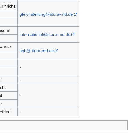
Hinrichs
gleichstellung@stura-md.de
asum
international@stura-md.de
warze
sqb@stura-md.de
-
r
-
cht
l
-
r
fried
-