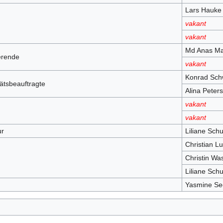
Lars Hauke 
vakant
vakant
Md Anas M
erende
vakant
Konrad Sch
tätsbeauftragte
Alina Peters
vakant
vakant
ur
Liliane Schu
Christian Lu
Christin Was
Liliane Schu
Yasmine See