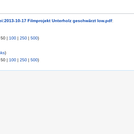
ei:2013-10-17 Filmprojekt Unterholz geschwärzt low.pdf
:
|
50
|
100
|
250
|
500
)
nks
)
|
50
|
100
|
250
|
500
)