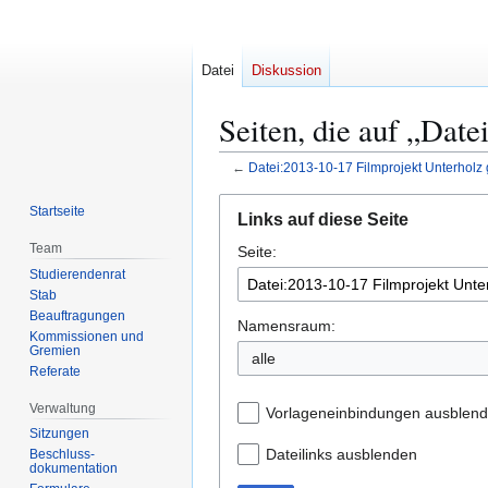
Datei
Diskussion
Seiten, die auf „Dat
←
Datei:2013-10-17 Filmprojekt Unterholz 
Zur
Zur
Startseite
Links auf diese Seite
Navigation
Suche
Team
Seite:
springen
springen
Studierendenrat
Stab
Beauftragungen
Namensraum:
Kommissionen und
Gremien
alle
Referate
Verwaltung
Vorlageneinbindungen ausblen
Sitzungen
Dateilinks ausblenden
Beschluss-
dokumentation