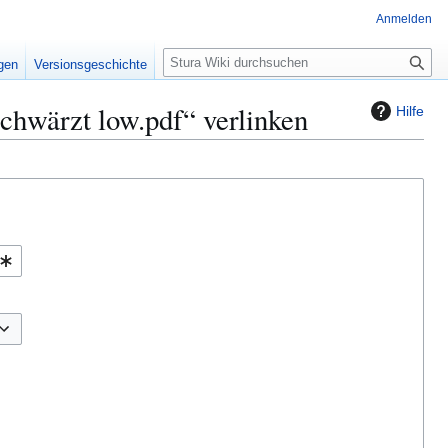
Anmelden
S
igen
Versionsgeschichte
u
c
schwärzt low.pdf“ verlinken
Hilfe
h
e