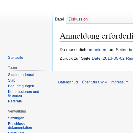
Datei
Diskussion
Anmeldung erforderl
Zur
Zur
Du musst dich
anmelden
, um Seiten b
Navigation
Suche
Startseite
Zurück zur Seite
Datei:2013-05-02 Rei
springen
springen
Team
Studierendenrat
Stab
Datenschutz
Über Stura Wiki
Impressum
Beauftragungen
Kommissionen und
Gremien
Referate
Verwaltung
Sitzungen
Beschluss-
dokumentation