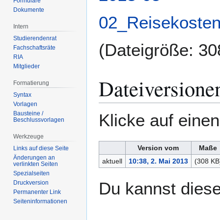
Formulare
Dokumente
02_Reisekosten
Intern
Studierendenrat
(Dateigröße: 3
Fachschaftsräte
RIA
Mitglieder
Dateiversione
Formatierung
Syntax
Vorlagen
Bausteine /
Klicke auf eine
Beschlussvorlagen
Werkzeuge
Version vom
Maße
Links auf diese Seite
Änderungen an
aktuell
10:38, 2. Mai 2013
(308 KB
verlinkten Seiten
Spezialseiten
Du kannst diese
Druckversion
Permanenter Link
Seiten­­informationen