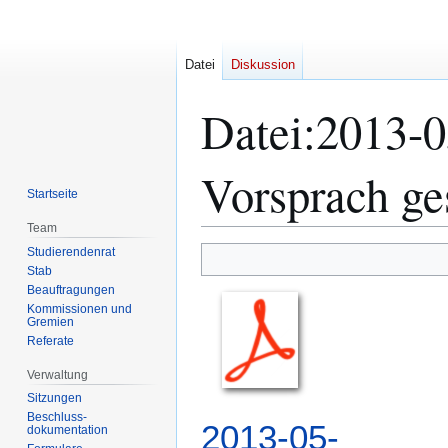
Datei
Diskussion
Datei
:
2013-0
Vorsprach ge
Startseite
Team
Studierendenrat
Zur
Zur
Stab
Navigation
Suche
Beauftragungen
springen
springen
Kommissionen und
Gremien
Referate
Verwaltung
Sitzungen
Beschluss-
2013-05-
dokumentation