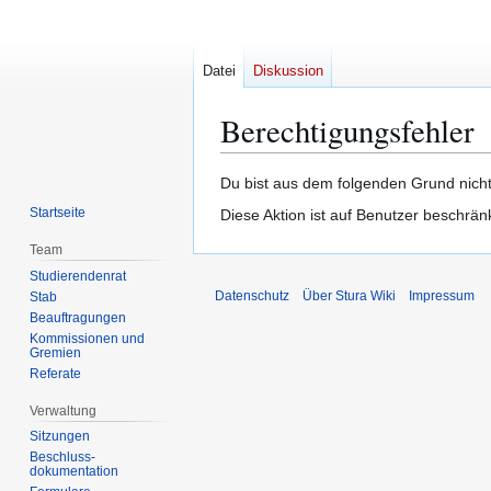
Datei
Diskussion
Berechtigungsfehler
Zur
Zur
Du bist aus dem folgenden Grund nicht
Navigation
Suche
Startseite
Diese Aktion ist auf Benutzer beschrän
springen
springen
Team
Studierendenrat
Datenschutz
Über Stura Wiki
Impressum
Stab
Beauftragungen
Kommissionen und
Gremien
Referate
Verwaltung
Sitzungen
Beschluss-
dokumentation