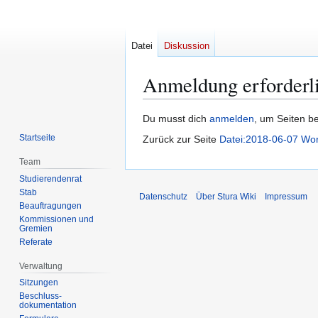
Datei
Diskussion
Anmeldung erforderl
Zur
Zur
Du musst dich
anmelden
, um Seiten b
Navigation
Suche
Startseite
Zurück zur Seite
Datei:2018-06-07 Wor
springen
springen
Team
Studierendenrat
Stab
Datenschutz
Über Stura Wiki
Impressum
Beauftragungen
Kommissionen und
Gremien
Referate
Verwaltung
Sitzungen
Beschluss-
dokumentation