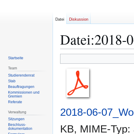
Datei
Diskussion
Datei
:
2018-0
Zur
Zur
Startseite
Navigation
Suche
Team
springen
springen
Studierendenrat
Stab
Beauftragungen
Kommissionen und
Gremien
Referate
2018-06-07_Wor
Verwaltung
Sitzungen
Beschluss-
KB, MIME-Typ:
dokumentation