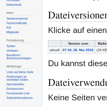
Formulare
Dokumente
Dateiversione
Intern
Studierendenrat
Fachschaftsräte
Klicke auf eine
RIA
Mitglieder
Formatierung
Version vom
Maße
Syntax
aktuell
07:44, 28. Mai 2018
(26 KB
Vorlagen
Bausteine /
Beschlussvorlagen
Du kannst diese
Werkzeuge
Links auf diese Seite
Änderungen an
Dateiverwend
verlinkten Seiten
Spezialseiten
Druckversion
Permanenter Link
Keine Seiten ve
Seiten­­informationen