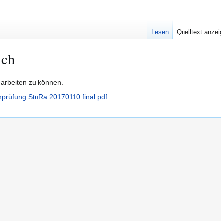
Lesen
Quelltext anze
ich
earbeiten zu können.
nprüfung StuRa 20170110 final.pdf
.