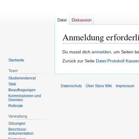
Datei
Diskussion
Anmeldung erforderl
Zur
Zur
Du musst dich
anmelden
, um Seiten b
Navigation
Suche
Startseite
Zurück zur Seite
Datei:Protokoll Kasse
springen
springen
Team
Studierendenrat
Stab
Datenschutz
Über Stura Wiki
Impressum
Beauftragungen
Kommissionen und
Gremien
Referate
Verwaltung
Sitzungen
Beschluss-
dokumentation