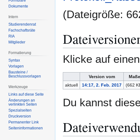
Formulare
Dokumente
(Dateigröße: 6
Intern
Studierendenrat
Fachschaftsräte
Dateiversione
RIA
Mitglieder
Formatierung
Klicke auf eine
Syntax
Vorlagen
Bausteine /
Beschlussvorlagen
Version vom
Maß
aktuell
14:17, 2. Feb. 2017
(662 K
Werkzeuge
Links auf diese Seite
Du kannst diese
Änderungen an
verlinkten Seiten
Spezialseiten
Druckversion
Dateiverwend
Permanenter Link
Seiten­­informationen