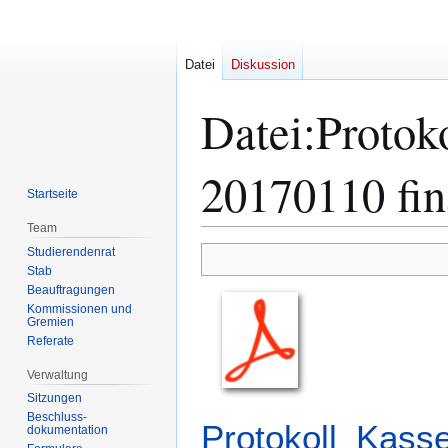
Datei
Diskussion
Datei
:
Protok
20170110 fin
Startseite
Team
Studierendenrat
Zur
Zur
Stab
Navigation
Suche
Beauftragungen
springen
springen
Kommissionen und
Gremien
Referate
Verwaltung
Sitzungen
Beschluss-
Protokoll_Kass
dokumentation