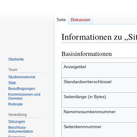
Seite
Diskussion
Informationen zu „S
Basisinformationen
Zur
Zur
Navigation
Suche
Startseite
springen
springen
Anzeigetitel
Team
Studierendenrat
Standardsortierschlüssel
Stab
Beauftragungen
Kommissionen und
Seitenlänge (in Bytes)
Gremien
Referate
Namensraumkennnummer
Verwaltung
Sitzungen
Seitenkennnummer
Beschluss-
dokumentation