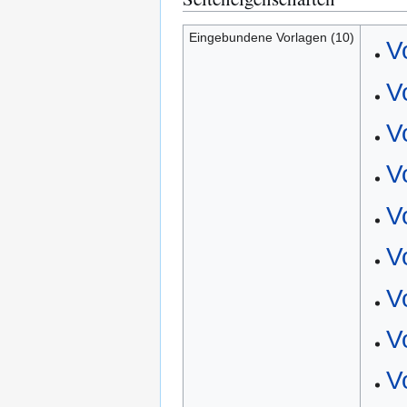
Eingebundene Vorlagen (10)
V
V
V
V
V
V
V
V
V