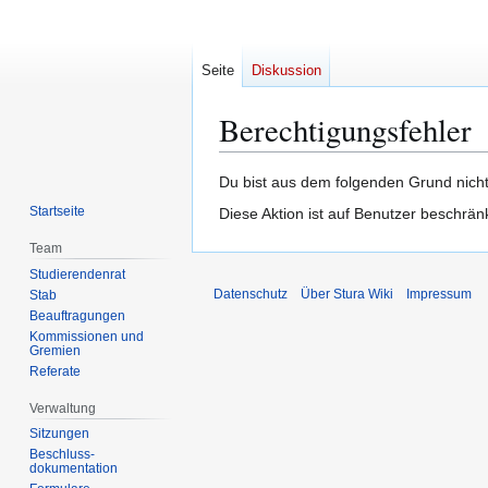
Seite
Diskussion
Berechtigungsfehler
Zur
Zur
Du bist aus dem folgenden Grund nicht
Navigation
Suche
Startseite
Diese Aktion ist auf Benutzer beschrän
springen
springen
Team
Studierendenrat
Datenschutz
Über Stura Wiki
Impressum
Stab
Beauftragungen
Kommissionen und
Gremien
Referate
Verwaltung
Sitzungen
Beschluss-
dokumentation