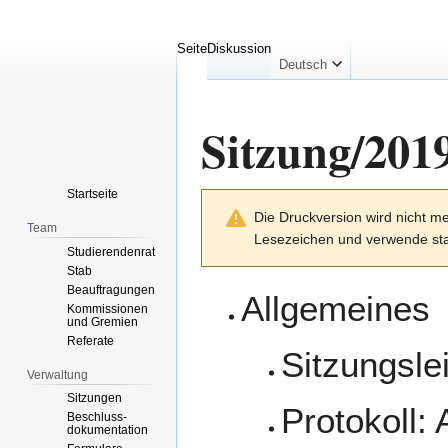
Seite
Diskussion
Deutsch
Sitzung/201
Startseite
Zur
Zur
Die Druckversion wird nicht me
Navigation
Suche
Team
Lesezeichen und verwende sta
springen
springen
Studierendenrat
Stab
Beauftragungen
Allgemeines
Kommissionen
und Gremien
Referate
Sitzungsle
Verwaltung
Sitzungen
Protokoll:
Beschluss-
dokumentation