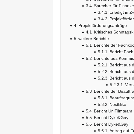
3.4
Sprecher für Finanz
3.4.1
Erledigt in Z
3.4.2
Projektförde
4
Projektförderungsanträge
4.1
Kritisches Sonntagsk
5
weitere Berichte
5.1
Berichte der Fachkoo
5.1.1
Bericht Fach
5.2
Berichte aus Kommis
5.2.1
Bericht aus 
5.2.2
Bericht aus 
5.2.3
Bericht aus
5.2.3.1
Vers
5.3
Berichte der Beauftr
5.3.1
Beauftragung
5.3.2
NextBike
5.4
Bericht UniFilmteam
5.5
Bericht Dyke&Gay
5.6
Bericht Dyke&Gay
5.6.1
Antrag auf F