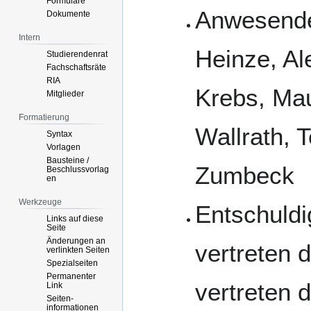
Formulare
Anwesende 
Dokumente
Intern
Heinze, Al
Studierendenrat
Fachschaftsräte
RIA
Krebs, Mau
Mitglieder
Formatierung
Wallrath, 
Syntax
Vorlagen
Bausteine /
Zumbeck
Beschlussvorlag
en
Werkzeuge
Entschuldi
Links auf diese
Seite
Änderungen an
vertreten d
verlinkten Seiten
Spezialseiten
Permanenter
vertreten 
Link
Seiten­­
informationen