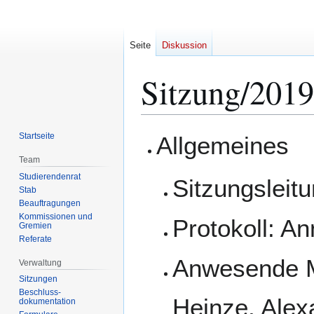
Seite
Diskussion
Sitzung/2019
Zur
Zur
Startseite
Allgemeines
Navigation
Suche
Team
springen
springen
Studierendenrat
Sitzungsleit
Stab
Beauftragungen
Kommissionen und
Protokoll: A
Gremien
Referate
Anwesende Mi
Verwaltung
Sitzungen
Beschluss-
Heinze, Alex
dokumentation