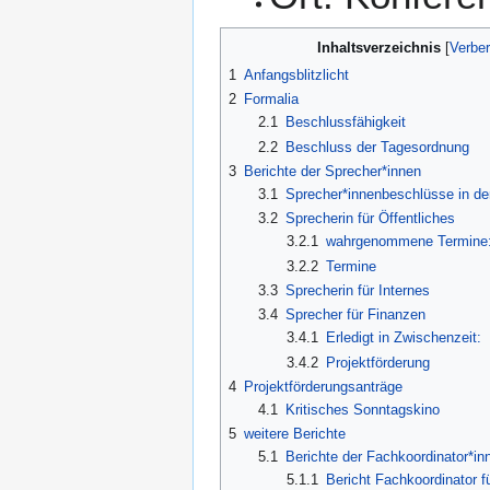
Inhaltsverzeichnis
1
Anfangsblitzlicht
2
Formalia
2.1
Beschlussfähigkeit
2.2
Beschluss der Tagesordnung
3
Berichte der Sprecher*innen
3.1
Sprecher*innenbeschlüsse in de
3.2
Sprecherin für Öffentliches
3.2.1
wahrgenommene Termine
3.2.2
Termine
3.3
Sprecherin für Internes
3.4
Sprecher für Finanzen
3.4.1
Erledigt in Zwischenzeit:
3.4.2
Projektförderung
4
Projektförderungsanträge
4.1
Kritisches Sonntagskino
5
weitere Berichte
5.1
Berichte der Fachkoordinator*in
5.1.1
Bericht Fachkoordinator f