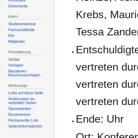
Formulare
Dokumente
Krebs, Mauri
Intern
Studierendenrat
Tessa Zander
Fachschaftsräte
RIA
Mitglieder
Entschuldigte
Formatierung
Syntax
vertreten dur
Vorlagen
Bausteine /
Beschlussvorlagen
vertreten du
Werkzeuge
Links auf diese Seite
vertreten dur
Änderungen an
verlinkten Seiten
Spezialseiten
Druckversion
Ende: Uhr
Permanenter Link
Seiten­­informationen
Ort: Konfer