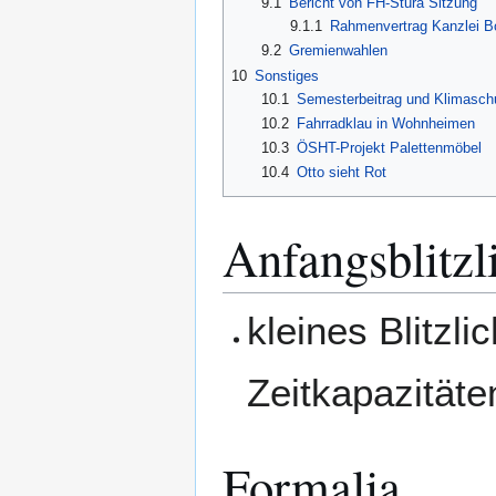
9.1
Bericht von FH-Stura Sitzung
9.1.1
Rahmenvertrag Kanzlei 
9.2
Gremienwahlen
10
Sonstiges
10.1
Semesterbeitrag und Klimasch
10.2
Fahrradklau in Wohnheimen
10.3
ÖSHT-Projekt Palettenmöbel
10.4
Otto sieht Rot
Anfangsblitzl
kleines Blitzl
Zeitkapazitäte
Formalia