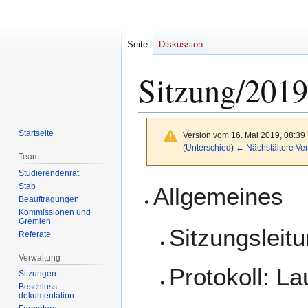
Seite
Diskussion
Sitzung/2019
Startseite
Version vom 16. Mai 2019, 08:39
(
Unterschied
)
← Nächstältere Ver
Team
Studierendenrat
Zur
Zur
Stab
Allgemeines
Navigation
Suche
Beauftragungen
Kommissionen und
springen
springen
Gremien
Sitzungsleitu
Referate
Verwaltung
Protokoll: L
Sitzungen
Beschluss-
dokumentation