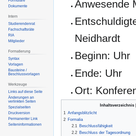
Anwesende Mi
Formulare
Dokumente
Intern
Entschuldigte
Studierendenrat
Fachschaftsräte
Neidhardt
RIA
Mitglieder
Formatierung
Beginn: Uhr
Syntax
Vorlagen
Ende: Uhr
Bausteine /
Beschlussvorlagen
Werkzeuge
Ort: Konfer
Links auf diese Seite
Änderungen an
verlinkten Seiten
Inhaltsverzeichnis
Spezialseiten
1
Anfangsblitzlicht
Druckversion
Permanenter Link
2
Formalia
Seiten­­informationen
2.1
Beschlussfähigkeit
2.2
Beschluss der Tagesordnung