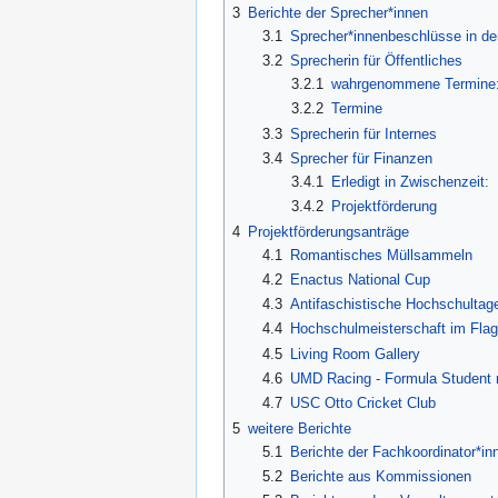
3
Berichte der Sprecher*innen
3.1
Sprecher*innenbeschlüsse in de
3.2
Sprecherin für Öffentliches
3.2.1
wahrgenommene Termine
3.2.2
Termine
3.3
Sprecherin für Internes
3.4
Sprecher für Finanzen
3.4.1
Erledigt in Zwischenzeit:
3.4.2
Projektförderung
4
Projektförderungsanträge
4.1
Romantisches Müllsammeln
4.2
Enactus National Cup
4.3
Antifaschistische Hochschultag
4.4
Hochschulmeisterschaft im Flagf
4.5
Living Room Gallery
4.6
UMD Racing - Formula Student 
4.7
USC Otto Cricket Club
5
weitere Berichte
5.1
Berichte der Fachkoordinator*in
5.2
Berichte aus Kommissionen