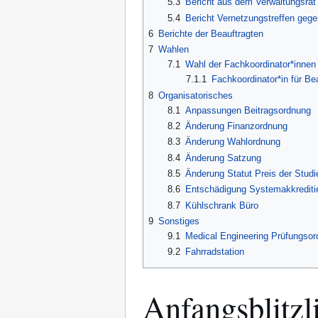
5.3
Bericht aus dem Verwaltungsrat
5.4
Bericht Vernetzungstreffen geg
6
Berichte der Beauftragten
7
Wahlen
7.1
Wahl der Fachkoordinator*innen
7.1.1
Fachkoordinator*in für B
8
Organisatorisches
8.1
Anpassungen Beitragsordnung
8.2
Änderung Finanzordnung
8.3
Änderung Wahlordnung
8.4
Änderung Satzung
8.5
Änderung Statut Preis der Stud
8.6
Entschädigung Systemakkrediti
8.7
Kühlschrank Büro
9
Sonstiges
9.1
Medical Engineering Prüfungso
9.2
Fahrradstation
Anfangsblitzl