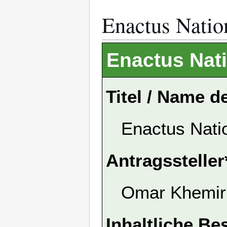
Enactus Natio
Enactus Nat
Titel / Name d
Enactus Nati
Antragssteller
Omar Khemir
Inhaltliche Be