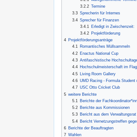
3.2.2
Termine
3.3
Sprecherin für Internes
3.4
Sprecher für Finanzen
3.4.1
Erledigt in Zwischenzeit:
3.4.2
Projektförderung
4
Projektförderungsanträge
4.1
Romantisches Müllsammeln
4.2
Enactus National Cup
4.3
Antifaschistische Hochschultag
4.4
Hochschulmeisterschaft im Flagf
4.5
Living Room Gallery
4.6
UMD Racing - Formula Student 
4.7
USC Otto Cricket Club
5
weitere Berichte
5.1
Berichte der Fachkoordinator*in
5.2
Berichte aus Kommissionen
5.3
Bericht aus dem Verwaltungsrat
5.4
Bericht Vernetzungstreffen geg
6
Berichte der Beauftragten
7
Wahlen