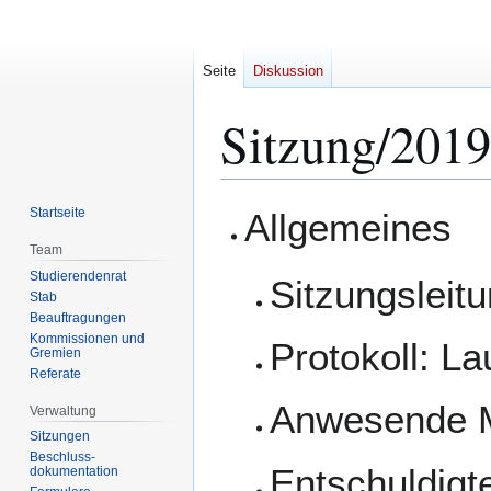
Seite
Diskussion
Sitzung/2019
Zur
Zur
Startseite
Allgemeines
Navigation
Suche
Team
springen
springen
Studierendenrat
Sitzungsleitu
Stab
Beauftragungen
Kommissionen und
Protokoll: L
Gremien
Referate
Anwesende Mi
Verwaltung
Sitzungen
Beschluss-
Entschuldigte
dokumentation