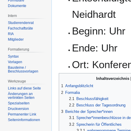
Formulare
Dokumente
Neidhardt
Intern
Studierendenrat
Beginn: Uhr
Fachschaftsräte
RIA
Mitglieder
Ende: Uhr
Formatierung
Syntax
Ort: Konfer
Vorlagen
Bausteine /
Beschlussvorlagen
Inhaltsverzeichnis
Werkzeuge
1
Anfangsblitzlicht
Links auf diese Seite
2
Formalia
Änderungen an
verlinkten Seiten
2.1
Beschlussfähigkeit
Spezialseiten
2.2
Beschluss der Tagesordnung
Druckversion
3
Berichte der Sprecher*innen
Permanenter Link
3.1
Sprecher*innenbeschlüsse in de
Seiten­­informationen
3.2
Sprecherin für Öffentliches
3.2.1
wahrgenommene Termine