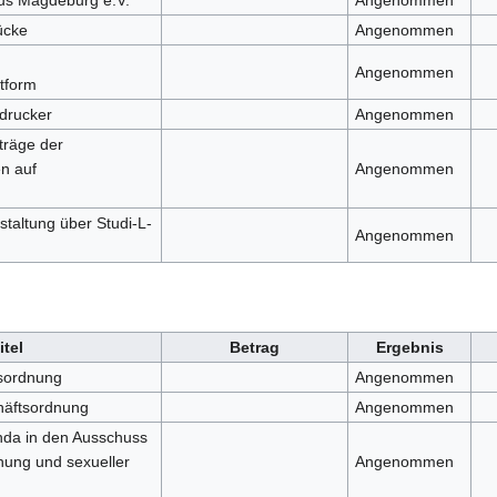
us Magdeburg e.V.
Angenommen
ücke
Angenommen
Angenommen
tform
drucker
Angenommen
träge der
n auf
Angenommen
altung über Studi-L-
Angenommen
itel
Betrag
Ergebnis
sordnung
Angenommen
häftsordnung
Angenommen
da in den Ausschuss
hung und sexueller
Angenommen