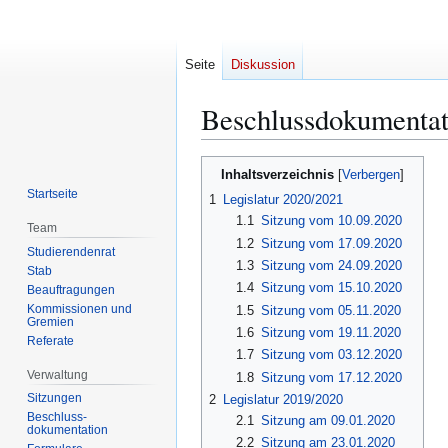
Seite
Diskussion
Beschlussdokumentat
Zur
Zur
Inhaltsverzeichnis
Navigation
Suche
Startseite
1
Legislatur 2020/2021
springen
springen
1.1
Sitzung vom 10.09.2020
Team
1.2
Sitzung vom 17.09.2020
Studierendenrat
1.3
Sitzung vom 24.09.2020
Stab
1.4
Sitzung vom 15.10.2020
Beauftragungen
Kommissionen und
1.5
Sitzung vom 05.11.2020
Gremien
1.6
Sitzung vom 19.11.2020
Referate
1.7
Sitzung vom 03.12.2020
Verwaltung
1.8
Sitzung vom 17.12.2020
Sitzungen
2
Legislatur 2019/2020
Beschluss-
2.1
Sitzung am 09.01.2020
dokumentation
2.2
Sitzung am 23.01.2020