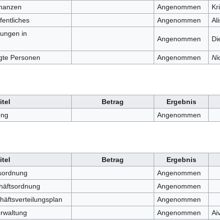
inanzen
Angenommen
Kr
fentliches
Angenommen
Al
tungen in
Angenommen
Di
gte Personen
Angenommen
Ni
itel
Betrag
Ergebnis
ung
Angenommen
itel
Betrag
Ergebnis
sordnung
Angenommen
häftsordnung
Angenommen
äftsverteilungsplan
Angenommen
erwaltung
Angenommen
Ai