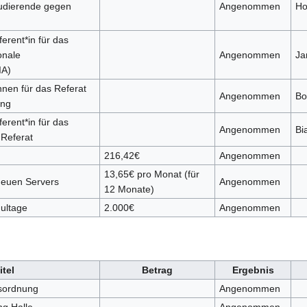
tudierende gegen
Angenommen
Ho
erent*in für das
onale
Angenommen
Ja
IA)
nnen für das Referat
Angenommen
Bo
ung
erent*in für das
Angenommen
Bi
 Referat
216,42€
Angenommen
13,65€ pro Monat (für
neuen Servers
Angenommen
12 Monate)
ultage
2.000€
Angenommen
itel
Betrag
Ergebnis
sordnung
Angenommen
ng Halle
Angenommen