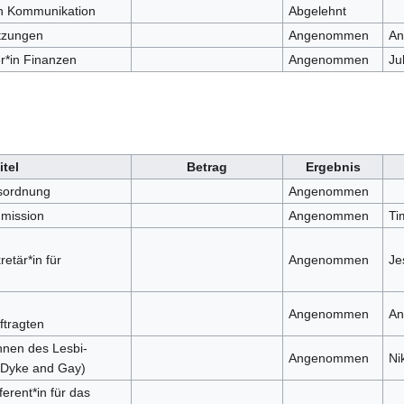
in Kommunikation
Abgelehnt
itzungen
Angenommen
An
er*in Finanzen
Angenommen
Ju
itel
Betrag
Ergebnis
sordnung
Angenommen
mission
Angenommen
Ti
etär*in für
Angenommen
Je
Angenommen
An
ftragten
nnen des Lesbi-
Angenommen
Ni
(Dyke and Gay)
erent*in für das