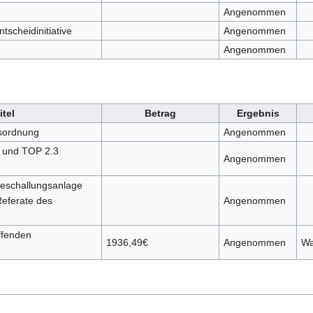
Angenommen
scheidinitiative
Angenommen
Angenommen
itel
Betrag
Ergebnis
sordnung
Angenommen
 und TOP 2.3
Angenommen
Beschallungsanlage
Referate des
Angenommen
ffenden
1936,49€
Angenommen
Wa