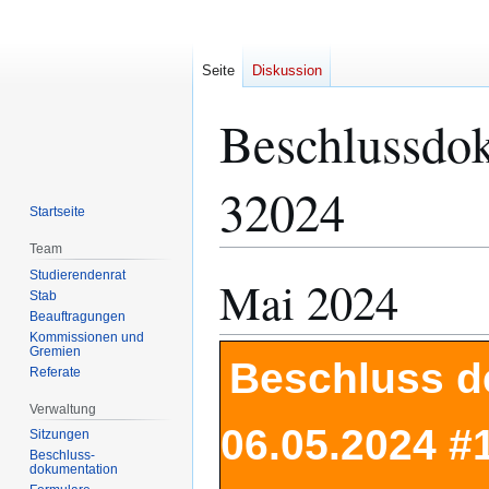
Seite
Diskussion
Beschlussdo
32024
Startseite
Team
Studierendenrat
Mai 2024
Zur
Zur
Stab
Navigation
Suche
Beauftragungen
springen
springen
Kommissionen und
Gremien
Beschluss d
Referate
Verwaltung
06.05.2024 #
Sitzungen
Beschluss-
dokumentation