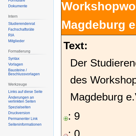
Formulare
Workshopwo
Dokumente
Intern
Magdeburg e
Studierendenrat
Fachschaftsräte
RIA
Mitglieder
Text:
Formatierung
Syntax
Der Studieren
Vorlagen
Bausteine /
Beschlussvorlagen
des Worksho
Werkzeuge
Links auf diese Seite
Magdeburg e.
Änderungen an
verlinkten Seiten
Spezialseiten
: 9
Druckversion
Permanenter Link
Seiten­­informationen
: 0