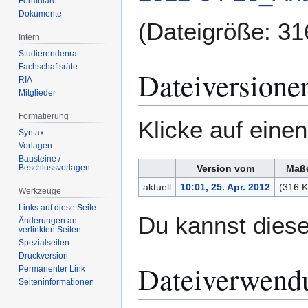
Formulare
Dokumente
(Dateigröße: 3
Intern
Studierendenrat
Fachschaftsräte
Dateiversione
RIA
Mitglieder
Formatierung
Klicke auf eine
Syntax
Vorlagen
Bausteine /
Beschlussvorlagen
Version vom
Maß
aktuell
10:01, 25. Apr. 2012
(316 K
Werkzeuge
Links auf diese Seite
Du kannst diese
Änderungen an
verlinkten Seiten
Spezialseiten
Druckversion
Dateiverwend
Permanenter Link
Seiten­­informationen