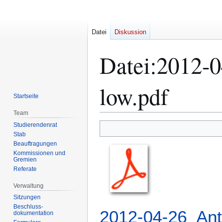
Datei
Diskussion
Datei
:
2012-0
low.pdf
Startseite
Team
Studierendenrat
Zur
Zur
Stab
Navigation
Suche
Beauftragungen
springen
springen
Kommissionen und
Gremien
Referate
Verwaltung
Sitzungen
Beschluss-
2012-04-26_Ant
dokumentation