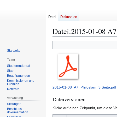
Datei
Diskussion
Datei
:
2015-01-08 A7 
Zur
Zur
Navigation
Suche
Startseite
springen
springen
Team
Studierendenrat
Stab
Beauftragungen
Kommissionen und
Gremien
2015-01-08_A7_Philoslam_3.Seite.pdf
Referate
Dateiversionen
Verwaltung
Sitzungen
Klicke auf einen Zeitpunkt, um diese Ve
Beschluss-
dokumentation