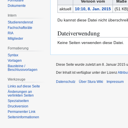
Formulare
Version vom
Maße
Dokumente
aktuell
10:10, 8. Jan. 2015
(51 KB
Intern
Du kannst diese Datei nicht überschrei
Studierendenrat
Fachschaftsräte
Dateiverwendung
RIA
Mitglieder
Keine Seiten verwenden diese Datei.
Formatierung
Syntax
Vorlagen
Diese Seite wurde zuletzt am 8. Januar 2015 
Bausteine /
Beschlussvorlagen
Der Inhalt ist verfügbar unter der Lizenz
Attrib
Werkzeuge
Datenschutz
Über Stura Wiki
Impressum
Links auf diese Seite
Änderungen an
verlinkten Seiten
Spezialseiten
Druckversion
Permanenter Link
Seiten­­informationen