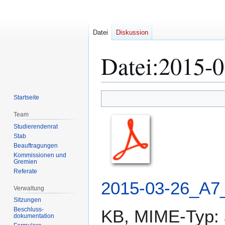
Datei
Diskussion
Datei
:
2015-0
Zur
Zur
Startseite
Navigation
Suche
Team
springen
springen
Studierendenrat
Stab
Beauftragungen
Kommissionen und
Gremien
Referate
2015-03-26_A7_
Verwaltung
Sitzungen
Beschluss-
KB, MIME-Typ:
dokumentation