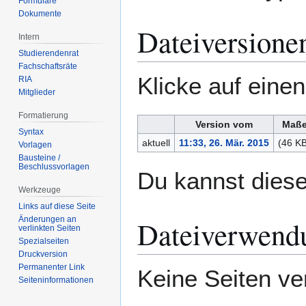
Formulare
Dokumente
Dateiversione
Intern
Studierendenrat
Fachschaftsräte
Klicke auf eine
RIA
Mitglieder
Formatierung
Version vom
Maß
Syntax
aktuell
11:33, 26. Mär. 2015
(46 KB
Vorlagen
Bausteine /
Beschlussvorlagen
Du kannst diese
Werkzeuge
Links auf diese Seite
Änderungen an
Dateiverwend
verlinkten Seiten
Spezialseiten
Druckversion
Permanenter Link
Keine Seiten ve
Seiten­­informationen