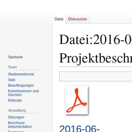
Datei
Diskussion
Datei
:
2016-0
Projektbesch
Startseite
Team
Studierendenrat
Zur
Zur
Stab
Navigation
Suche
Beauftragungen
springen
springen
Kommissionen und
Gremien
Referate
Verwaltung
Sitzungen
Beschluss-
2016-06-
dokumentation