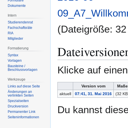
Formulare
Dokumente
09_A7_Willkomm
Intern
Studierendenrat
(Dateigröße: 3
Fachschaftsräte
RIA
Mitglieder
Dateiversione
Formatierung
Syntax
Vorlagen
Bausteine /
Klicke auf eine
Beschlussvorlagen
Werkzeuge
Version vom
Maße
Links auf diese Seite
Änderungen an
aktuell
07:41, 31. Mai 2016
(32 KB
verlinkten Seiten
Spezialseiten
Du kannst diese
Druckversion
Permanenter Link
Seiten­­informationen