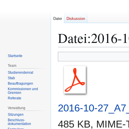
Datei
Diskussion
Datei
:
2016-1
Zur
Zur
Startseite
Navigation
Suche
Team
springen
springen
Studierendenrat
Stab
Beauftragungen
Kommissionen und
Gremien
Referate
2016-10-27_A7_
Verwaltung
Sitzungen
Beschluss-
485 KB, MIME-
dokumentation