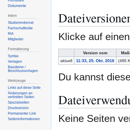
Formulare
Dokumente
Dateiversione
Intern
Studierendenrat
Fachschaftsräte
Klicke auf eine
RIA
Mitglieder
Formatierung
Version vom
Maß
Syntax
aktuell
11:33, 25. Okt. 2016
(485 
Vorlagen
Bausteine /
Beschlussvorlagen
Du kannst diese
Werkzeuge
Links auf diese Seite
Änderungen an
Dateiverwend
verlinkten Seiten
Spezialseiten
Druckversion
Permanenter Link
Keine Seiten ve
Seiten­­informationen