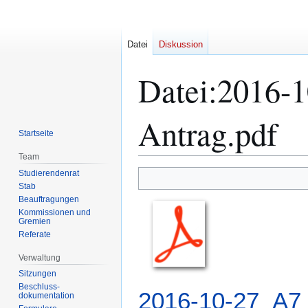
Datei
Diskussion
Datei
:
2016-1
Antrag.pdf
Startseite
Team
Studierendenrat
Zur
Zur
Stab
Navigation
Suche
Beauftragungen
springen
springen
Kommissionen und
Gremien
Referate
Verwaltung
Sitzungen
Beschluss-
2016-10-27_A7_
dokumentation