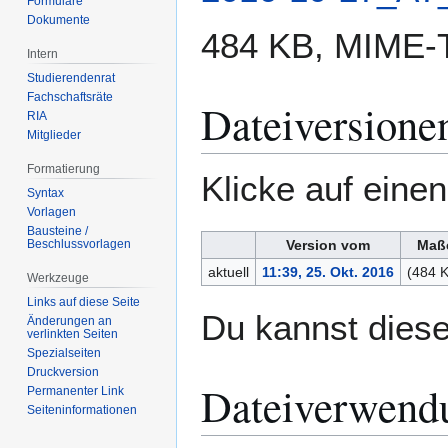
Formulare
Dokumente
484 KB, MIME-
Intern
Studierendenrat
Fachschaftsräte
Dateiversione
RIA
Mitglieder
Formatierung
Klicke auf eine
Syntax
Vorlagen
Bausteine /
Beschlussvorlagen
Version vom
Maß
aktuell
11:39, 25. Okt. 2016
(484 
Werkzeuge
Links auf diese Seite
Du kannst diese
Änderungen an
verlinkten Seiten
Spezialseiten
Druckversion
Dateiverwend
Permanenter Link
Seiten­­informationen