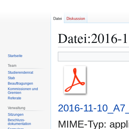
Datei
Diskussion
Datei
:
2016-1
Zur
Zur
Startseite
Navigation
Suche
Team
springen
springen
Studierendenrat
Stab
Beauftragungen
Kommissionen und
Gremien
Referate
2016-11-10_A7_
Verwaltung
Sitzungen
Beschluss-
MIME-Typ:
appl
dokumentation