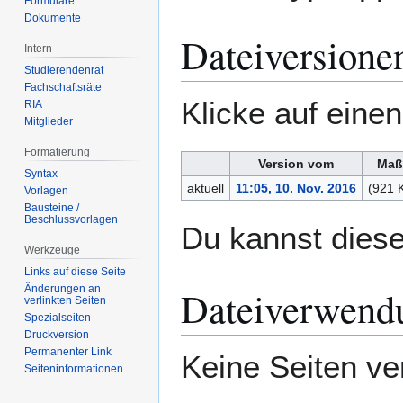
Formulare
Dokumente
Dateiversione
Intern
Studierendenrat
Fachschaftsräte
Klicke auf eine
RIA
Mitglieder
Formatierung
Version vom
Maß
Syntax
aktuell
11:05, 10. Nov. 2016
(921 
Vorlagen
Bausteine /
Beschlussvorlagen
Du kannst diese
Werkzeuge
Links auf diese Seite
Änderungen an
Dateiverwend
verlinkten Seiten
Spezialseiten
Druckversion
Permanenter Link
Keine Seiten ve
Seiten­­informationen