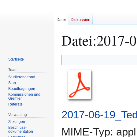
Datei
Diskussion
Datei
:
2017-0
Zur
Zur
Startseite
Navigation
Suche
Team
springen
springen
Studierendenrat
Stab
Beauftragungen
Kommissionen und
Gremien
Referate
2017-06-19_Te
Verwaltung
Sitzungen
Beschluss-
MIME-Typ:
appl
dokumentation