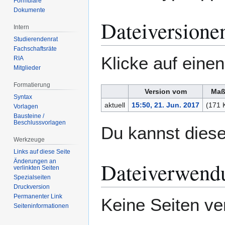
Formulare
Dokumente
Dateiversione
Intern
Studierendenrat
Fachschaftsräte
Klicke auf eine
RIA
Mitglieder
Formatierung
Version vom
Maß
Syntax
aktuell
15:50, 21. Jun. 2017
(171 
Vorlagen
Bausteine /
Beschlussvorlagen
Du kannst diese
Werkzeuge
Links auf diese Seite
Änderungen an
Dateiverwend
verlinkten Seiten
Spezialseiten
Druckversion
Permanenter Link
Keine Seiten ve
Seiten­­informationen