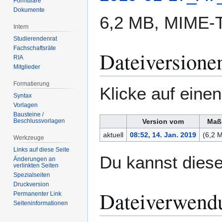
Formulare
Dokumente
6,2 MB, MIME-
Intern
Studierendenrat
Fachschaftsräte
Dateiversione
RIA
Mitglieder
Formatierung
Klicke auf eine
Syntax
Vorlagen
Bausteine /
Beschlussvorlagen
Version vom
Maß
aktuell
08:52, 14. Jan. 2019
(6,2 
Werkzeuge
Links auf diese Seite
Du kannst diese
Änderungen an
verlinkten Seiten
Spezialseiten
Druckversion
Dateiverwend
Permanenter Link
Seiten­­informationen