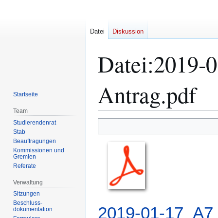
Datei
Diskussion
Datei
:
2019-0
Antrag.pdf
Startseite
Team
Studierendenrat
Zur
Zur
Stab
Navigation
Suche
Beauftragungen
springen
springen
Kommissionen und
Gremien
Referate
Verwaltung
Sitzungen
Beschluss-
2019-01-17_A7_
dokumentation