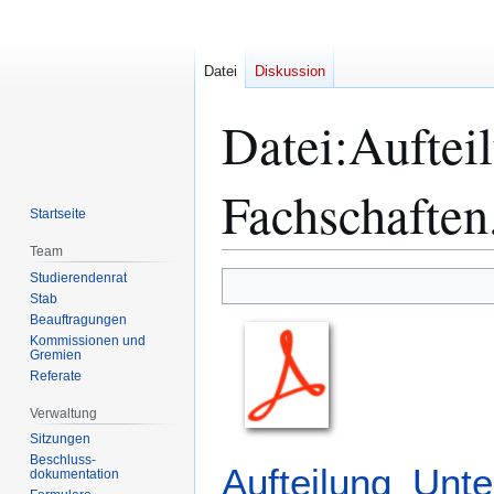
Datei
Diskussion
Datei
:
Auftei
Fachschaften
Startseite
Team
Studierendenrat
Zur
Zur
Stab
Navigation
Suche
Beauftragungen
springen
springen
Kommissionen und
Gremien
Referate
Verwaltung
Sitzungen
Beschluss-
Aufteilung_Unt
dokumentation