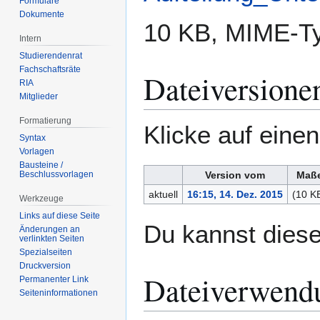
Formulare
Dokumente
10 KB, MIME-T
Intern
Studierendenrat
Fachschaftsräte
Dateiversione
RIA
Mitglieder
Formatierung
Klicke auf eine
Syntax
Vorlagen
Bausteine /
Beschlussvorlagen
Version vom
Maß
aktuell
16:15, 14. Dez. 2015
(10 K
Werkzeuge
Links auf diese Seite
Du kannst diese
Änderungen an
verlinkten Seiten
Spezialseiten
Druckversion
Dateiverwend
Permanenter Link
Seiten­­informationen