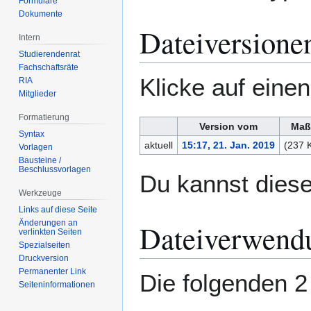
Formulare
Dokumente
Dateiversione
Intern
Studierendenrat
Fachschaftsräte
Klicke auf eine
RIA
Mitglieder
Formatierung
Version vom
Maß
Syntax
aktuell
15:17, 21. Jan. 2019
(237 
Vorlagen
Bausteine /
Beschlussvorlagen
Du kannst diese
Werkzeuge
Links auf diese Seite
Änderungen an
Dateiverwend
verlinkten Seiten
Spezialseiten
Druckversion
Permanenter Link
Die folgenden 2
Seiten­­informationen