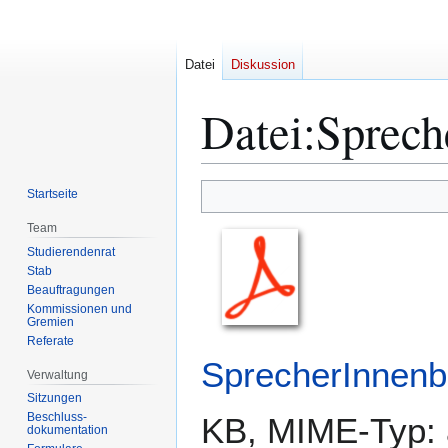
Datei
Diskussion
Datei
:
Sprech
Zur
Zur
Startseite
Navigation
Suche
Team
springen
springen
Studierendenrat
Stab
Beauftragungen
Kommissionen und
Gremien
Referate
SprecherInnenb
Verwaltung
Sitzungen
Beschluss-
KB, MIME-Typ:
dokumentation