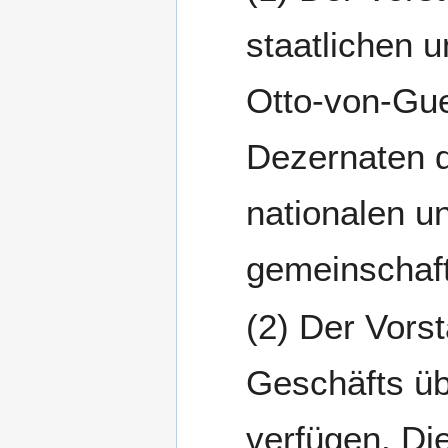
staatlichen u
Otto-von-Guer
Dezernaten d
nationalen u
gemeinschaft
Der Vors
Geschäfts üb
verfügen. Die