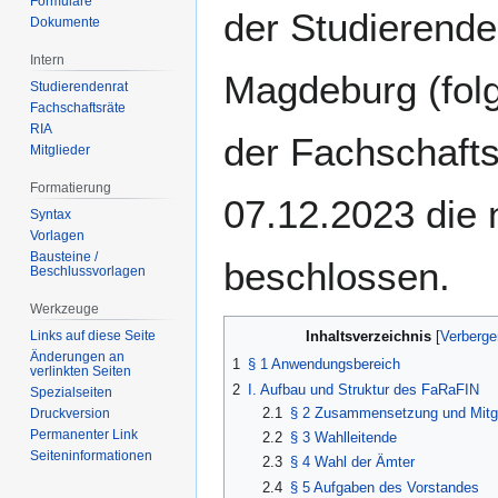
Formulare
der Studierende
Dokumente
Intern
Magdeburg (fol
Studierendenrat
Fachschaftsräte
RIA
der Fachschafts
Mitglieder
Formatierung
07.12.2023 die
Syntax
Vorlagen
Bausteine /
beschlossen.
Beschlussvorlagen
Werkzeuge
Links auf diese Seite
Inhaltsverzeichnis
Änderungen an
1
§ 1 Anwendungsbereich
verlinkten Seiten
2
I. Aufbau und Struktur des FaRaFIN
Spezialseiten
2.1
§ 2 Zusammensetzung und Mitgl
Druckversion
Permanenter Link
2.2
§ 3 Wahlleitende
Seiten­­informationen
2.3
§ 4 Wahl der Ämter
2.4
§ 5 Aufgaben des Vorstandes