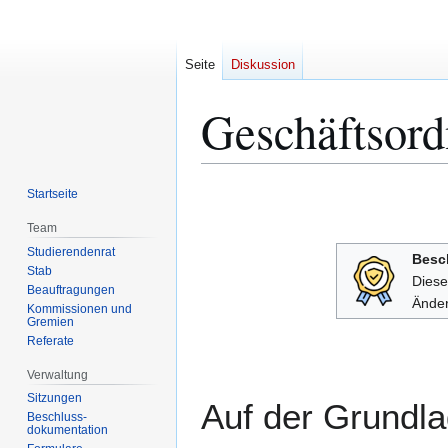
Seite
Diskussion
Geschäftsor
Zur
Zur
Startseite
Navigation
Suche
Team
springen
springen
Studierendenrat
Besc
Stab
Diese
Beauftragungen
Änder
Kommissionen und
Gremien
Referate
Verwaltung
Sitzungen
Auf der Grundl
Beschluss-
dokumentation