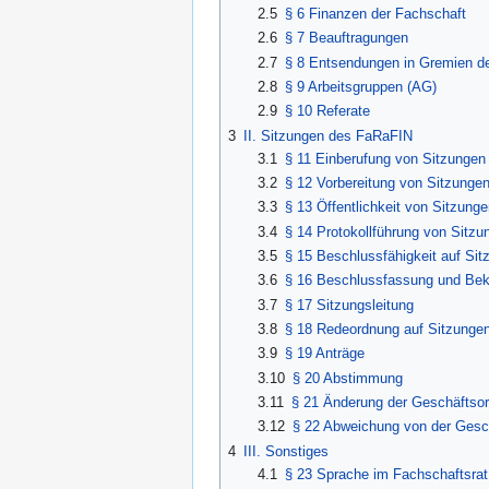
2.5
§ 6 Finanzen der Fachschaft
2.6
§ 7 Beauftragungen
2.7
§ 8 Entsendungen in Gremien de
2.8
§ 9 Arbeitsgruppen (AG)
2.9
§ 10 Referate
3
II. Sitzungen des FaRaFIN
3.1
§ 11 Einberufung von Sitzungen
3.2
§ 12 Vorbereitung von Sitzunge
3.3
§ 13 Öffentlichkeit von Sitzunge
3.4
§ 14 Protokollführung von Sitzu
3.5
§ 15 Beschlussfähigkeit auf Sit
3.6
§ 16 Beschlussfassung und Be
3.7
§ 17 Sitzungsleitung
3.8
§ 18 Redeordnung auf Sitzunge
3.9
§ 19 Anträge
3.10
§ 20 Abstimmung
3.11
§ 21 Änderung der Geschäftso
3.12
§ 22 Abweichung von der Gesc
4
III. Sonstiges
4.1
§ 23 Sprache im Fachschaftsrat