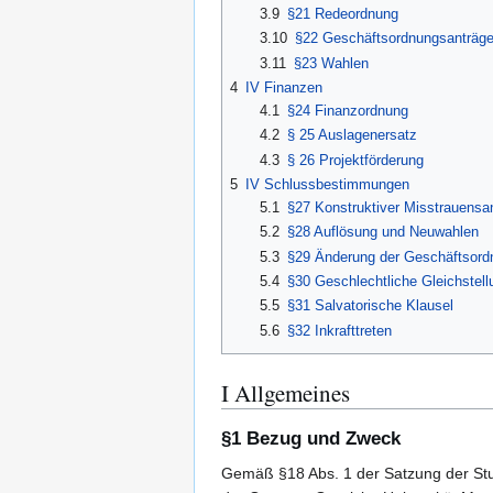
3.9
§21 Redeordnung
3.10
§22 Geschäftsordnungsanträg
3.11
§23 Wahlen
4
IV Finanzen
4.1
§24 Finanzordnung
4.2
§ 25 Auslagenersatz
4.3
§ 26 Projektförderung
5
IV Schlussbestimmungen
5.1
§27 Konstruktiver Misstrauensa
5.2
§28 Auflösung und Neuwahlen
5.3
§29 Änderung der Geschäftsord
5.4
§30 Geschlechtliche Gleichstell
5.5
§31 Salvatorische Klausel
5.6
§32 Inkrafttreten
I Allgemeines
§1 Bezug und Zweck
Gemäß §18 Abs. 1 der Satzung der Stu