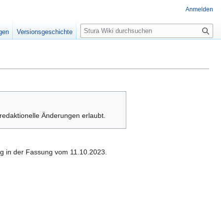
Anmelden
S
igen
Versionsgeschichte
u
c
h
e
h redaktionelle Änderungen erlaubt.
rg in der Fassung vom 11.10.2023.