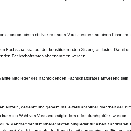
Vorsitzenden, einen stellvertretenden Vorsitzenden und einen Finanzre
n Fachschaftsrat auf der konstituierenden Sitzung entlastet. Damit en
genden Fachschaftsrates abgenommen werden.
ählte Mitglieder des nachfolgenden Fachschaftsrates anwesend sein.
en einzeln, getrennt und geheim mit jeweils absoluter Mehrheit der sti
s kann die Wahl von Vorstandsmitgliedern offen durchgeführt werden.
olute Mehrheit der stimmberechtigten Mitglieder für einen Kandidaten
als zwei Kandidaten steht der Kandidat mit den wenigsten Stimmen ni