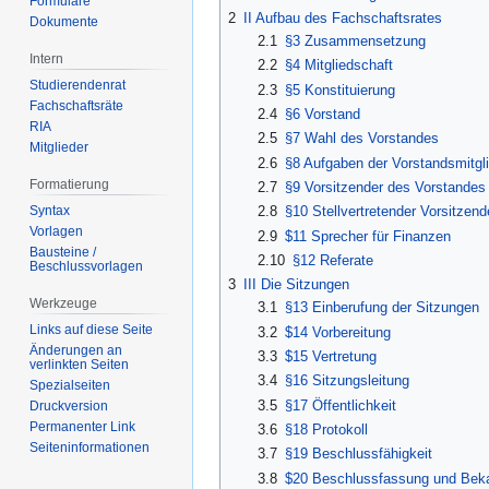
Formulare
2
II Aufbau des Fachschaftsrates
Dokumente
2.1
§3 Zusammensetzung
Intern
2.2
§4 Mitgliedschaft
Studierendenrat
2.3
§5 Konstituierung
Fachschaftsräte
2.4
§6 Vorstand
RIA
2.5
§7 Wahl des Vorstandes
Mitglieder
2.6
§8 Aufgaben der Vorstandsmitgl
Formatierung
2.7
§9 Vorsitzender des Vorstandes
Syntax
2.8
§10 Stellvertretender Vorsitzen
Vorlagen
2.9
$11 Sprecher für Finanzen
Bausteine /
2.10
§12 Referate
Beschlussvorlagen
3
III Die Sitzungen
Werkzeuge
3.1
§13 Einberufung der Sitzungen
Links auf diese Seite
3.2
$14 Vorbereitung
Änderungen an
3.3
$15 Vertretung
verlinkten Seiten
3.4
§16 Sitzungsleitung
Spezialseiten
3.5
§17 Öffentlichkeit
Druckversion
Permanenter Link
3.6
§18 Protokoll
Seiten­­informationen
3.7
§19 Beschlussfähigkeit
3.8
$20 Beschlussfassung und Bek