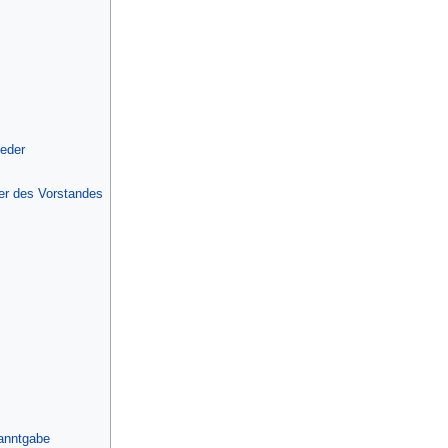
ieder
der des Vorstandes
anntgabe