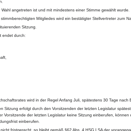
n.
 zur Wahl angetreten ist und mit mindestens einer Stimme gewählt wurde.
timmberechtigten Mitgliedes wird ein bestätigter Stellvertreter zum Na
tituierenden Sitzung.
t endet durch:
aft,
achschaftsrates wird in der Regel Anfang Juli, spätestens 30 Tage nac
en Sitzung erfolgt durch den Vorsitzenden der letzten Legislatur spätes
er Vorsitzende der letzten Legislatur keine Sitzung einberufen, können 
dungsfrist einberufen.
at nicht fristgerecht, so bleibt gemäß §62 Abs. 4 HSG LSA der vorangeg