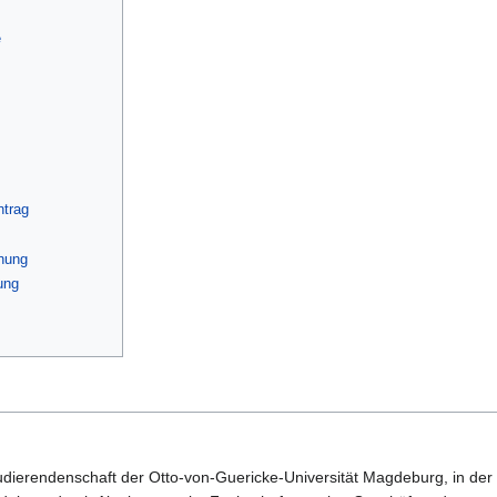
e
ntrag
nung
ung
dierendenschaft der Otto-von-Guericke-Universität Magdeburg, in der