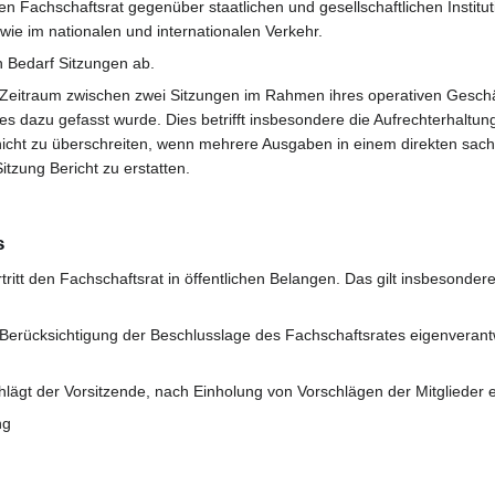
den Fachschaftsrat gegenüber staatlichen und gesellschaftlichen Instit
ie im nationalen und internationalen Verkehr.
h Bedarf Sitzungen ab.
 Zeitraum zwischen zwei Sitzungen im Rahmen ihres operativen Geschä
s dazu gefasst wurde. Dies betrifft insbesondere die Aufrechterhaltun
icht zu überschreiten, wenn mehrere Ausgaben in einem direkten sac
tzung Bericht zu erstatten.
s
tritt den Fachschaftsrat in öffentlichen Belangen. Das gilt insbesonde
 Berücksichtigung der Beschlusslage des Fachschaftsrates eigenverantwo
chlägt der Vorsitzende, nach Einholung von Vorschlägen der Mitglieder 
ng