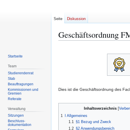
Seite
Diskussion
Geschäftsordnung 
Zur
Zur
Navigation
Suche
Startseite
springen
springen
Team
Studierendenrat
Stab
Beauftragungen
Dies ist die Geschäftsordnung des Fa
Kommissionen und
Gremien
Referate
Inhaltsverzeichnis
Verwaltung
Sitzungen
1
I Allgemeines
Beschluss-
1.1
§1 Bezug und Zweck
dokumentation
1.2
§2 Anwendungsbereich