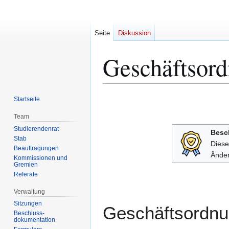
Seite
Diskussion
Geschäftso
Zur
Zur
Startseite
Navigation
Suche
Team
springen
springen
Studierendenrat
Besc
Stab
Diese
Beauftragungen
Änder
Kommissionen und
Gremien
Referate
Verwaltung
Sitzungen
Geschäftsordnun
Beschluss-
dokumentation