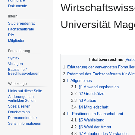
Formulare
Wirtschaftswiss
Dokumente
Intern
Universität Mag
Studierendenrat
Fachschaftsräte
RIA
Mitglieder
Formatierung
Syntax
Inhaltsverzeichnis
Vorlagen
1
Erläuterung der verwendeten Formulie
Bausteine /
Beschlussvorlagen
2
Präambel des Fachschaftsrats für Wir
3
I. Allgemeines
Werkzeuge
3.1
§1 Anwendungsbereich
Links auf diese Seite
3.2
§2 Grundsätze
Änderungen an
3.3
§3 Aufbau
verlinkten Seiten
Spezialseiten
3.4
§4 Mitgliedschaft
Druckversion
4
II. Positionen im Fachschaftsrat
Permanenter Link
4.1
§5 Wahlleitung
Seiten­­informationen
4.2
§6 Wahl der Ämter
4.3
§7 Aufgaben des Vorstandes