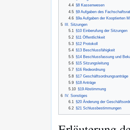
4.4
§8 Kassenwesen
4.5
§9 Aufgaben des Fachschaftsra
4.6
§9a Aufgaben der Kooptierten Mi
5
III. Sitzungen
5.1
§10 Einberufung der Sitzungen
5.2
§11 Öffentlichkeit
5.3
§12 Protokoll
5.4
§13 Beschlussfähigkeit
5.5
§14 Beschlussfassung und Bek
5.6
§15 Sitzungsleitung
5.7
§16 Redeordnung
5.8
§17 Geschäftsordnungsanträge
5.9
§18 Anträge
5.10
§19 Abstimmung
6
IV. Sonstiges
6.1
§20 Änderung der Geschäftsord
6.2
§21 Schlussbestimmungen
Erläuterung d