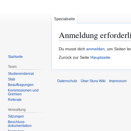
Spezialseite
Anmeldung erforderl
Zur
Zur
Du musst dich
anmelden
, um Seiten l
Navigation
Suche
Startseite
Zurück zur Seite
Hauptseite
.
springen
springen
Team
Studierendenrat
Stab
Datenschutz
Über Stura Wiki
Impressum
Beauftragungen
Kommissionen und
Gremien
Referate
Verwaltung
Sitzungen
Beschluss-
dokumentation