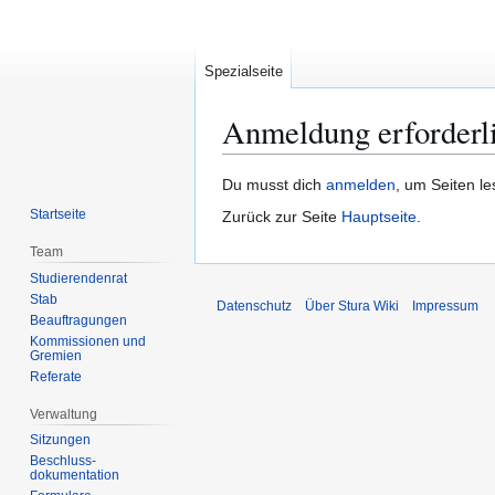
Spezialseite
Anmeldung erforderl
Zur
Zur
Du musst dich
anmelden
, um Seiten l
Navigation
Suche
Startseite
Zurück zur Seite
Hauptseite
.
springen
springen
Team
Studierendenrat
Stab
Datenschutz
Über Stura Wiki
Impressum
Beauftragungen
Kommissionen und
Gremien
Referate
Verwaltung
Sitzungen
Beschluss-
dokumentation