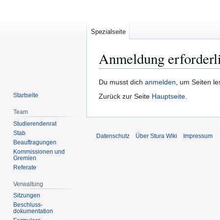
Spezialseite
Anmeldung erforderl
Zur
Zur
Du musst dich
anmelden
, um Seiten l
Navigation
Suche
Startseite
Zurück zur Seite
Hauptseite
.
springen
springen
Team
Studierendenrat
Stab
Datenschutz
Über Stura Wiki
Impressum
Beauftragungen
Kommissionen und
Gremien
Referate
Verwaltung
Sitzungen
Beschluss-
dokumentation