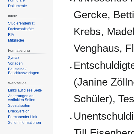
Formulare
Dokumente
Gercke, Bett
Intern
Studierendenrat
Krebs, Madel
Fachschaftsräte
RIA
Mitglieder
Venghaus, Fl
Formatierung
Syntax
Entschuldigte
Vorlagen
Bausteine /
Beschlussvorlagen
(Janine Zöll
Werkzeuge
Links auf diese Seite
Schüler), Te
Änderungen an
verlinkten Seiten
Spezialseiten
Druckversion
Unentschuldi
Permanenter Link
Seiten­­informationen
Till Eisenbe