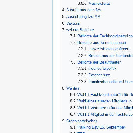
3.5.6
Musikreferat
4
Austritt aus dem fzs
5
Ausrichtung fzs MV
6
Vakuum
7
weitere Berichte
7.1
Berichte der FachkoordinatorInn
7.2
Berichte aus Kommissionen
7.2.1
Lanzeitstudiengebühren
7.2.2
Bericht aus der Rektorat
7.3
Berichte der Beauftragten
7.3.1
Hochschulpolitik
7.3.2
Datenschutz
7.3.3
Familienfreundliche Univer
8
Wahlen
8.1
Wahl 1 Fachkoordinator*in für B
8.2
Wahl eines zweiten Mitglieds in
8.3
Wahl 1 Vertreter*in für das Mit
8.4
Wahl 1 Mitglied in der Taskforc
9
Organisatorisches
9.1
Parking Day 15. September