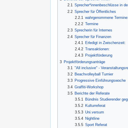
2.1
Sprecher*innenbeschlüsse in de
2.2
Sprecher für Öffentliches
2.2.1
wahrgenommene Termine
2.2.2
Termine
2.3
Sprecherin für Internes
2.4
Sprecher für Finanzen
2.4.1
Erledigt in Zwischenzeit:
2.4.2
Transaktionen:
2.4.3
Projektförderung
3
Projektförderungsanträge
3.1
"All inclusive" - Veranstaltung
3.2
Beachvolleyball Turnier
3.3
Progressive Einführungswoche
3.4
Graffiti-Workshop
3.5
Berichte der Referate
3.5.1
Bündnis Studierender ge
3.5.2
Kulturreferat
3.5.3
Uni.versum
3.5.4
Nightline
3.5.5
Sport Referat