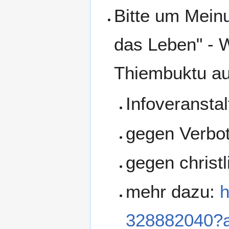
Bitte um Meinu
das Leben" - 
Thiembuktu a
Infoveransta
gegen Verbo
gegen christl
mehr dazu:
h
328882040?