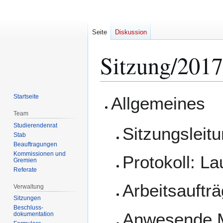
Seite
Diskussion
Sitzung/2017
Zur
Zur
Startseite
Allgemeines
Navigation
Suche
Team
springen
springen
Studierendenrat
Sitzungsleit
Stab
Beauftragungen
Kommissionen und
Protokoll: L
Gremien
Referate
Arbeitsaufträ
Verwaltung
Sitzungen
Beschluss-
Anwesende M
dokumentation